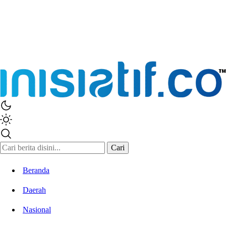
Inisiatif.co
Stay Connected Stay Informed
Cari
Beranda
Daerah
Nasional