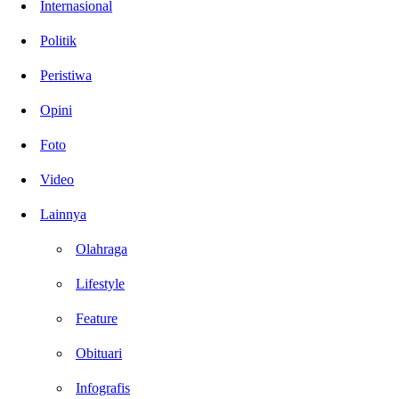
Internasional
Politik
Peristiwa
Opini
Foto
Video
Lainnya
Olahraga
Lifestyle
Feature
Obituari
Infografis