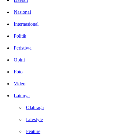
Daerah
Nasional
Internasional
Politik
Peristiwa
Opini
Foto
Video
Lainnya
Olahraga
Lifestyle
Feature