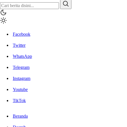
Inisiatif.co
Stay Connected Stay Informed
Facebook
Twitter
WhatsApp
Telegram
Instagram
Youtube
TikTok
Beranda