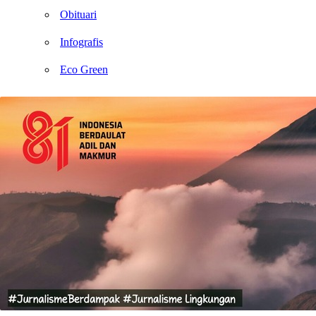
Obituari
Infografis
Eco Green