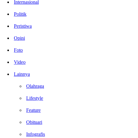
Internasional
Politik
Peristiwa
Opini
Foto
Video
Lainnya
Olahraga
Lifestyle
Feature
Obituari
Infografis