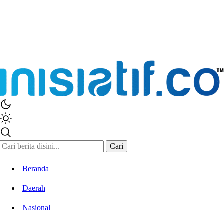
Inisiatif.co
Stay Connected Stay Informed
Cari
Beranda
Daerah
Nasional