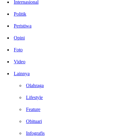
Internasional
Politik
Peristiwa
Opini
Foto
Video
Lainnya
Olahraga
Lifestyle
Feature
Obituari
Infografis