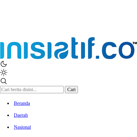
Inisiatif.co
Stay Connected Stay Informed
Cari
Beranda
Daerah
Nasional