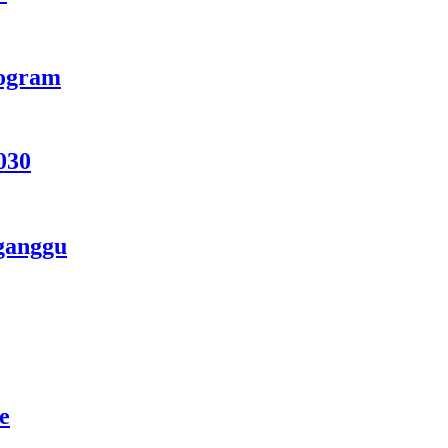
rogram
030
ganggu
e