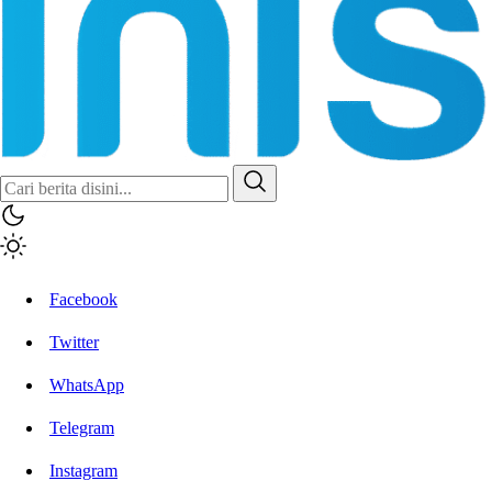
Inisiatif.co
Stay Connected Stay Informed
Facebook
Twitter
WhatsApp
Telegram
Instagram