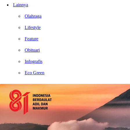
Lainnya
Olahraga
Lifestyle
Feature
Obituari
Infografis
Eco Green