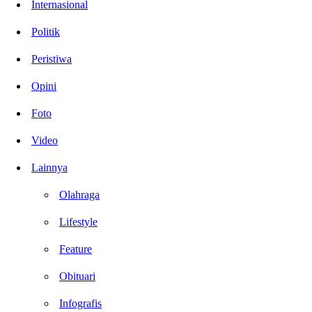
Internasional
Politik
Peristiwa
Opini
Foto
Video
Lainnya
Olahraga
Lifestyle
Feature
Obituari
Infografis