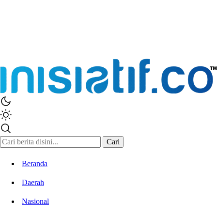
Inisiatif.co
Stay Connected Stay Informed
Cari
Beranda
Daerah
Nasional