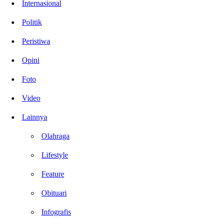
Internasional
Politik
Peristiwa
Opini
Foto
Video
Lainnya
Olahraga
Lifestyle
Feature
Obituari
Infografis