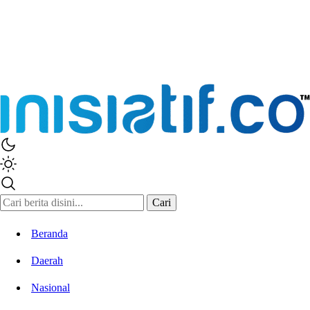
Inisiatif.co
Stay Connected Stay Informed
Cari
Beranda
Daerah
Nasional