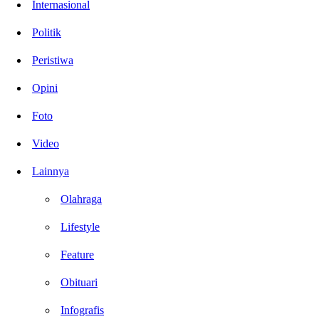
Internasional
Politik
Peristiwa
Opini
Foto
Video
Lainnya
Olahraga
Lifestyle
Feature
Obituari
Infografis