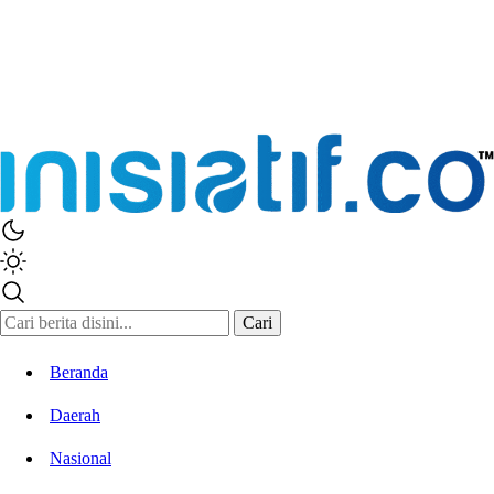
Inisiatif.co
Stay Connected Stay Informed
Cari
Beranda
Daerah
Nasional