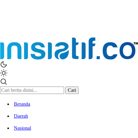
Inisiatif.co
Stay Connected Stay Informed
Cari
Beranda
Daerah
Nasional