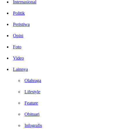
Internasional
Politik
Peristiwa
Opini
Foto
Video
Lainnya
Olahraga
Lifestyle
Feature
Obituari
Infografis