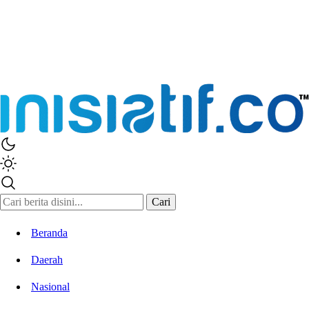
Inisiatif.co
Stay Connected Stay Informed
Cari
Beranda
Daerah
Nasional