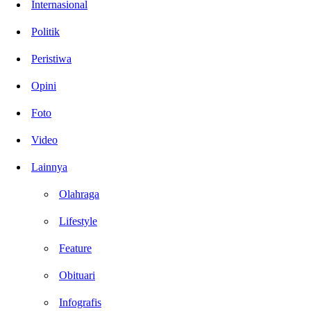
Internasional
Politik
Peristiwa
Opini
Foto
Video
Lainnya
Olahraga
Lifestyle
Feature
Obituari
Infografis