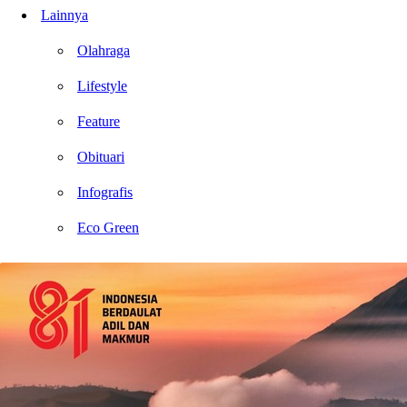
Lainnya
Olahraga
Lifestyle
Feature
Obituari
Infografis
Eco Green