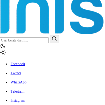
Inisiatif.co
Stay Connected Stay Informed
Facebook
Twitter
WhatsApp
Telegram
Instagram