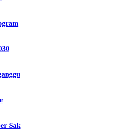
rogram
030
ganggu
e
per Sak