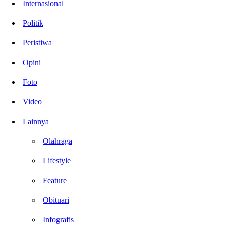
Internasional
Politik
Peristiwa
Opini
Foto
Video
Lainnya
Olahraga
Lifestyle
Feature
Obituari
Infografis