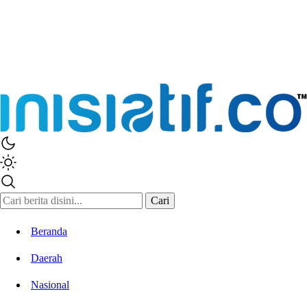
Inisiatif.co
Stay Connected Stay Informed
Cari
Beranda
Daerah
Nasional