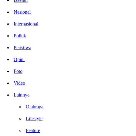
Daerah
Nasional
Internasional
Politik
Peristiwa
Opini
Foto
Video
Lainnya
Olahraga
Lifestyle
Feature