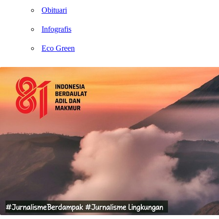
Obituari
Infografis
Eco Green