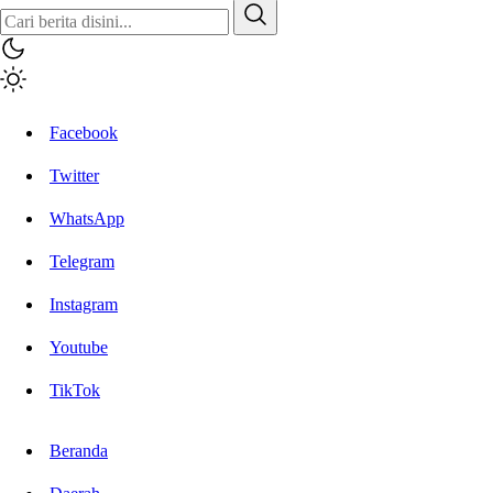
Inisiatif.co
Stay Connected Stay Informed
Facebook
Twitter
WhatsApp
Telegram
Instagram
Youtube
TikTok
Beranda