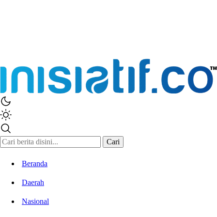
Inisiatif.co
Stay Connected Stay Informed
Cari
Beranda
Daerah
Nasional