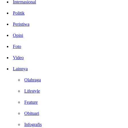
Internasional
Politik
Peristiwa
Opini
Foto
Video
Lainnya
Olahraga
Lifestyle
Feature
Obituari
Infografis