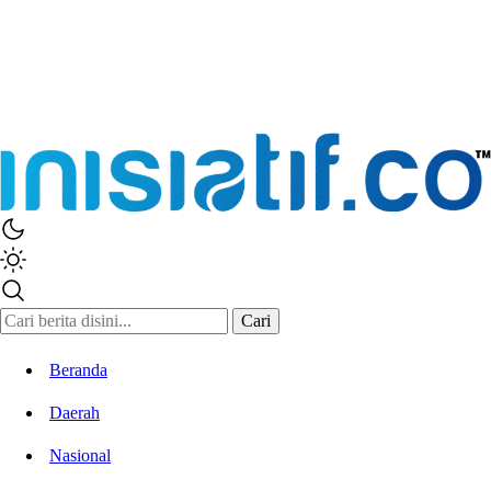
Inisiatif.co
Stay Connected Stay Informed
Cari
Beranda
Daerah
Nasional