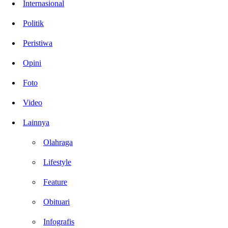
Internasional
Politik
Peristiwa
Opini
Foto
Video
Lainnya
Olahraga
Lifestyle
Feature
Obituari
Infografis