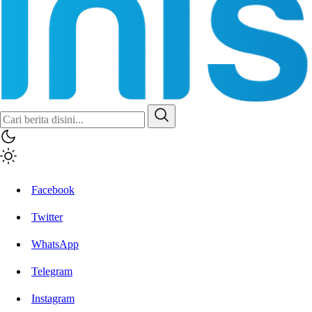
Inisiatif.co
Stay Connected Stay Informed
Facebook
Twitter
WhatsApp
Telegram
Instagram