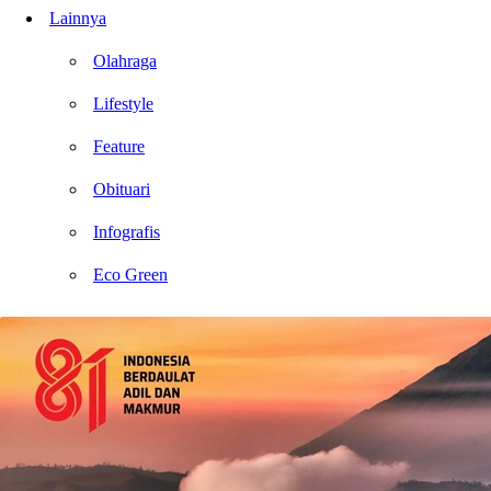
Lainnya
Olahraga
Lifestyle
Feature
Obituari
Infografis
Eco Green