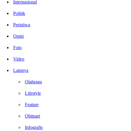
Internasional
Politik
Peristiwa
Opini
Foto
Video
Lainnya
Olahraga
Lifestyle
Feature
Obituari
Infografis