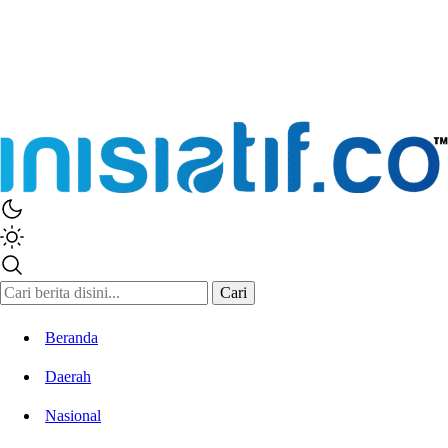
Inisiatif.co
Stay Connected Stay Informed
Cari
Beranda
Daerah
Nasional