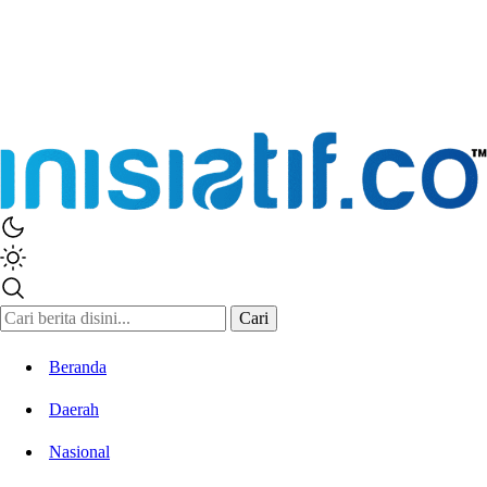
Inisiatif.co
Stay Connected Stay Informed
Cari
Beranda
Daerah
Nasional