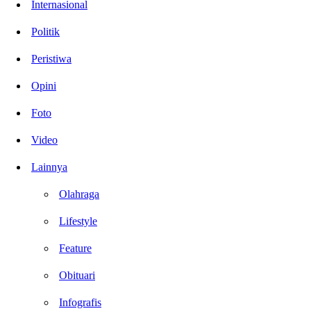
Internasional
Politik
Peristiwa
Opini
Foto
Video
Lainnya
Olahraga
Lifestyle
Feature
Obituari
Infografis