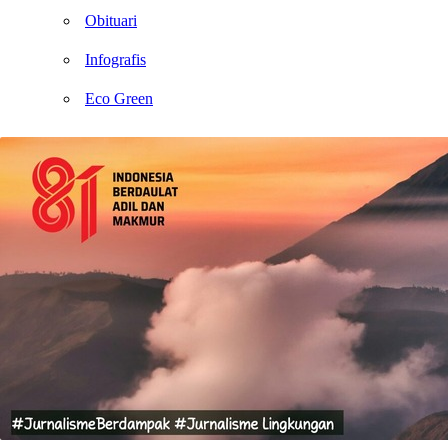
Obituari
Infografis
Eco Green