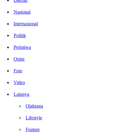
Daerah
Nasional
Internasional
Politik
Peristiwa
Opini
Foto
Video
Lainnya
Olahraga
Lifestyle
Feature