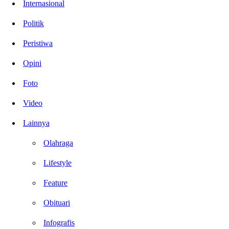
Internasional
Politik
Peristiwa
Opini
Foto
Video
Lainnya
Olahraga
Lifestyle
Feature
Obituari
Infografis