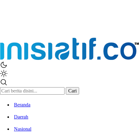
Inisiatif.co
Stay Connected Stay Informed
Cari
Beranda
Daerah
Nasional