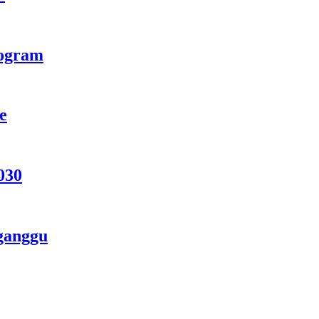
rogram
e
030
ganggu