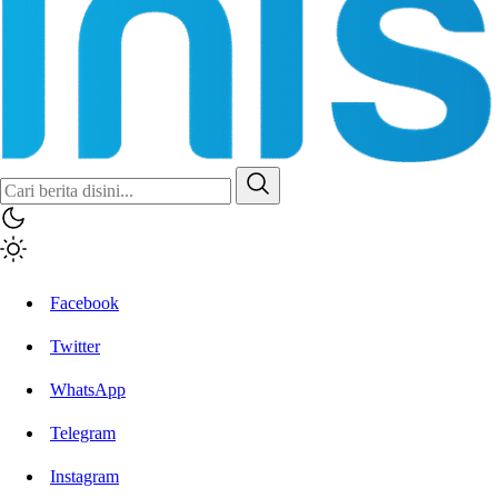
Inisiatif.co
Stay Connected Stay Informed
Facebook
Twitter
WhatsApp
Telegram
Instagram