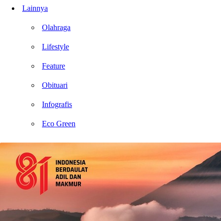
Lainnya
Olahraga
Lifestyle
Feature
Obituari
Infografis
Eco Green