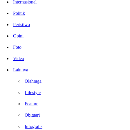
Internasional
Politik
Peristiwa
Opini
Foto
Video
Lainnya
Olahraga
Lifestyle
Feature
Obituari
Infografis