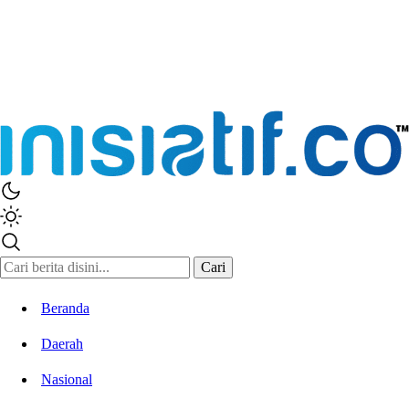
Inisiatif.co
Stay Connected Stay Informed
Cari
Beranda
Daerah
Nasional