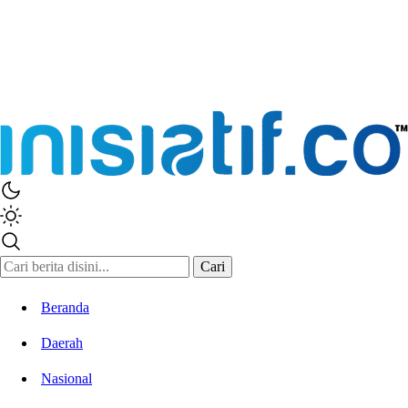
Inisiatif.co
Stay Connected Stay Informed
Cari
Beranda
Daerah
Nasional