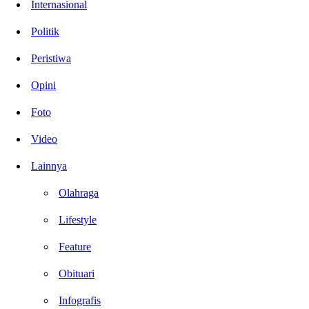
Internasional
Politik
Peristiwa
Opini
Foto
Video
Lainnya
Olahraga
Lifestyle
Feature
Obituari
Infografis