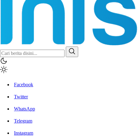
Inisiatif.co
Stay Connected Stay Informed
Facebook
Twitter
WhatsApp
Telegram
Instagram