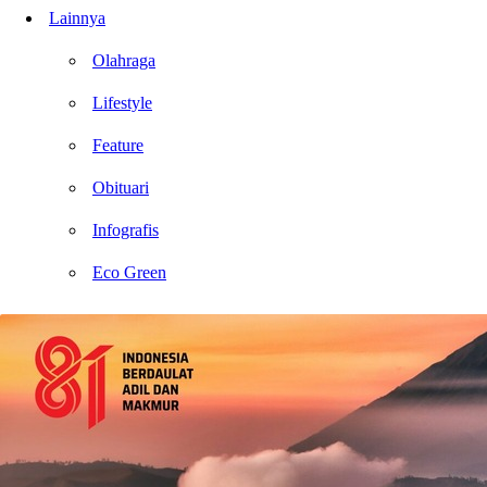
Lainnya
Olahraga
Lifestyle
Feature
Obituari
Infografis
Eco Green