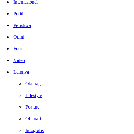
Internasional
Politik
Peristiwa
Opini
Foto
Video
Lainnya
Olahraga
Lifestyle
Feature
Obituari
Infografis