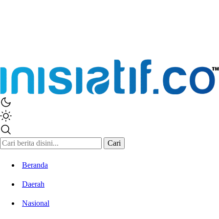
Inisiatif.co
Stay Connected Stay Informed
Cari
Beranda
Daerah
Nasional