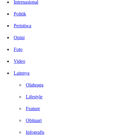
Internasional
Politik
Peristiwa
Opini
Foto
Video
Lainnya
Olahraga
Lifestyle
Feature
Obituari
Infografis