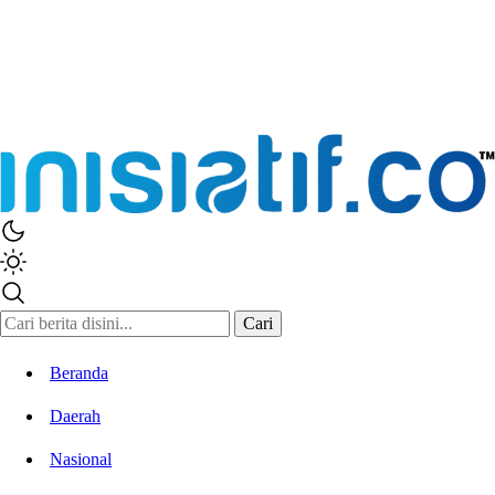
Inisiatif.co
Stay Connected Stay Informed
Cari
Beranda
Daerah
Nasional