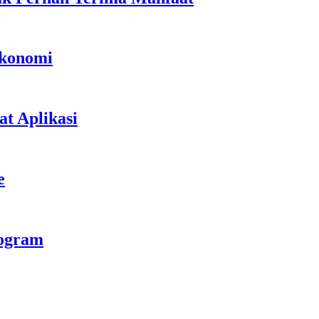
Ekonomi
t Aplikasi
e
rogram