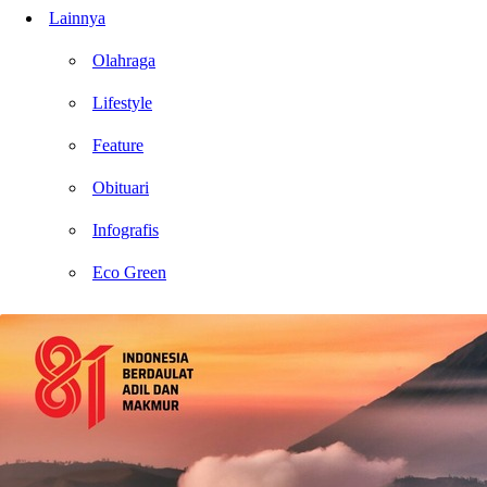
Lainnya
Olahraga
Lifestyle
Feature
Obituari
Infografis
Eco Green