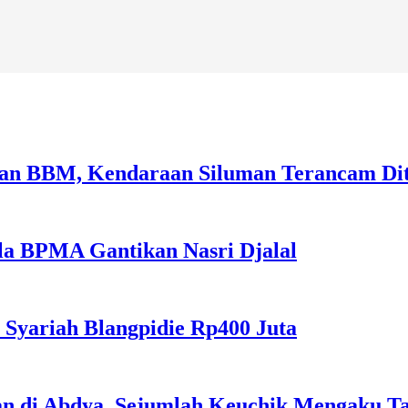
sian BBM, Kendaraan Siluman Terancam Di
la BPMA Gantikan Nasri Djalal
 Syariah Blangpidie Rp400 Juta
an di Abdya, Sejumlah Keuchik Mengaku T