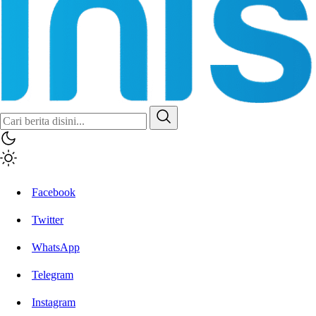
Inisiatif.co
Stay Connected Stay Informed
Facebook
Twitter
WhatsApp
Telegram
Instagram