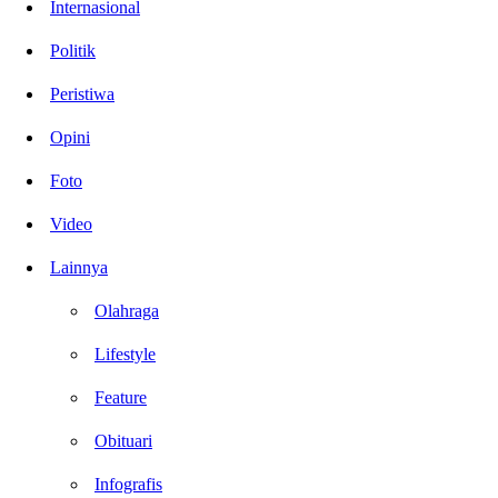
Internasional
Politik
Peristiwa
Opini
Foto
Video
Lainnya
Olahraga
Lifestyle
Feature
Obituari
Infografis