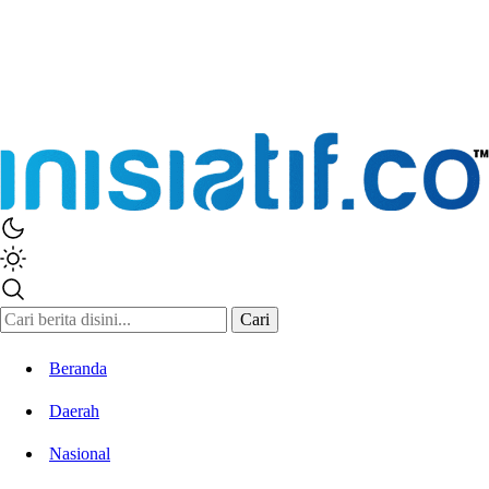
Inisiatif.co
Stay Connected Stay Informed
Cari
Beranda
Daerah
Nasional