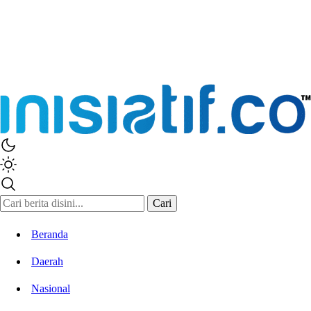
Inisiatif.co
Stay Connected Stay Informed
Cari
Beranda
Daerah
Nasional