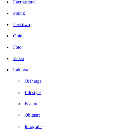
Internasional
Politik
Peristiwa
Opini
Foto
Video
Lainnya
Olahraga
Lifestyle
Feature
Obituari
Infografis