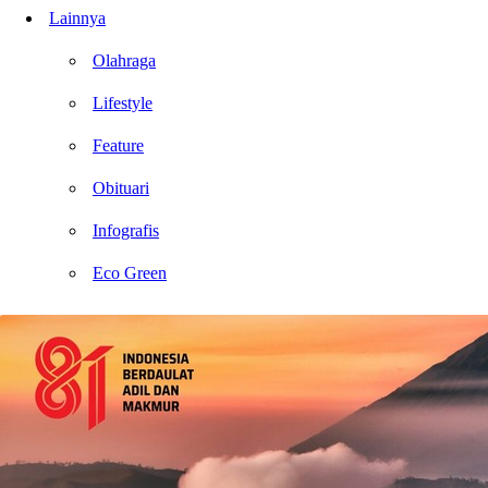
Lainnya
Olahraga
Lifestyle
Feature
Obituari
Infografis
Eco Green