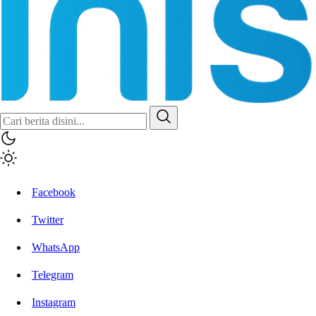
Inisiatif.co
Stay Connected Stay Informed
Facebook
Twitter
WhatsApp
Telegram
Instagram