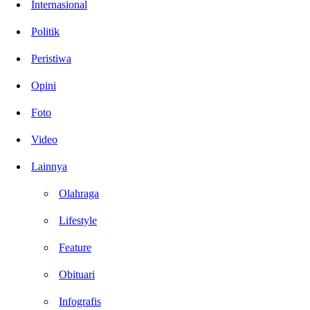
Internasional
Politik
Peristiwa
Opini
Foto
Video
Lainnya
Olahraga
Lifestyle
Feature
Obituari
Infografis