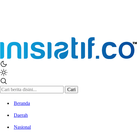
Inisiatif.co
Stay Connected Stay Informed
Cari
Beranda
Daerah
Nasional