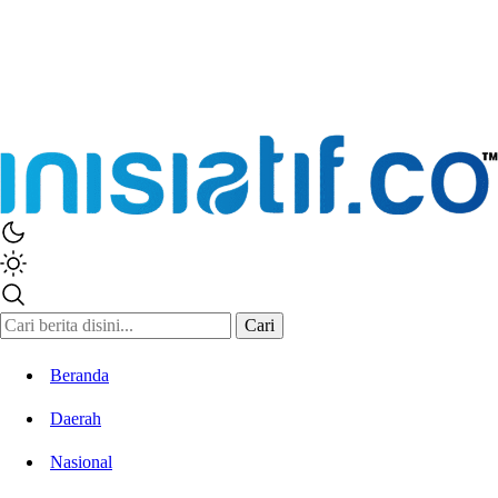
Inisiatif.co
Stay Connected Stay Informed
Cari
Beranda
Daerah
Nasional