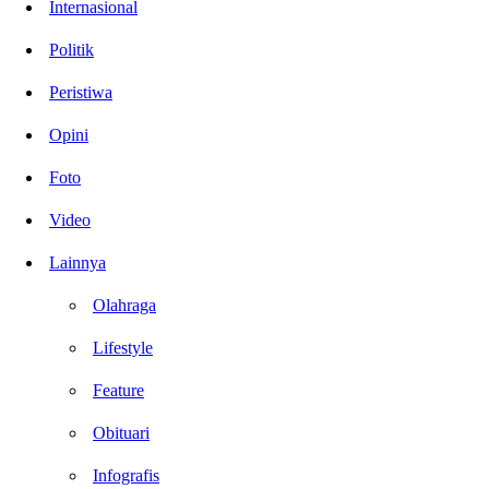
Internasional
Politik
Peristiwa
Opini
Foto
Video
Lainnya
Olahraga
Lifestyle
Feature
Obituari
Infografis