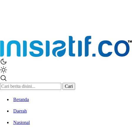
Inisiatif.co
Stay Connected Stay Informed
Cari
Beranda
Daerah
Nasional