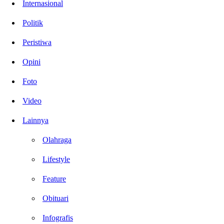
Internasional
Politik
Peristiwa
Opini
Foto
Video
Lainnya
Olahraga
Lifestyle
Feature
Obituari
Infografis