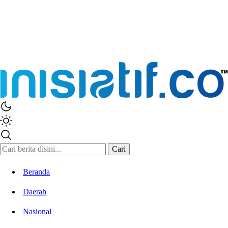
Inisiatif.co
Stay Connected Stay Informed
Cari
Beranda
Daerah
Nasional