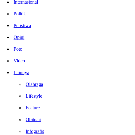
Internasional
Politik
Peristiwa
Opini
Foto
Video
Lainnya
Olahraga
Lifestyle
Feature
Obituari
Infografis