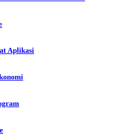
e
t Aplikasi
Ekonomi
rogram
e