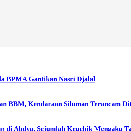
la BPMA Gantikan Nasri Djalal
sian BBM, Kendaraan Siluman Terancam Di
an di Abdya, Sejumlah Keuchik Mengaku T