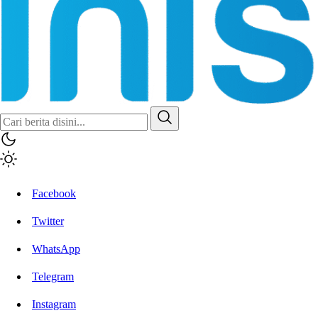
Inisiatif.co
Stay Connected Stay Informed
Facebook
Twitter
WhatsApp
Telegram
Instagram