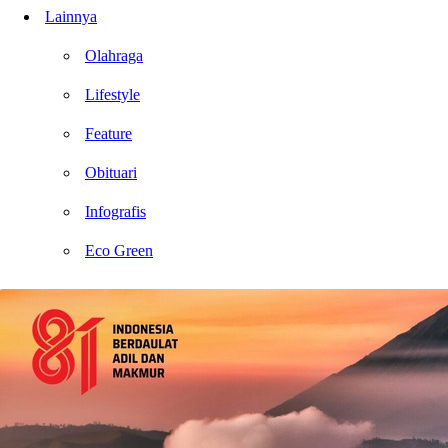
Lainnya
Olahraga
Lifestyle
Feature
Obituari
Infografis
Eco Green