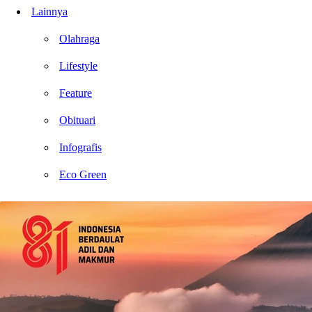
Lainnya
Olahraga
Lifestyle
Feature
Obituari
Infografis
Eco Green