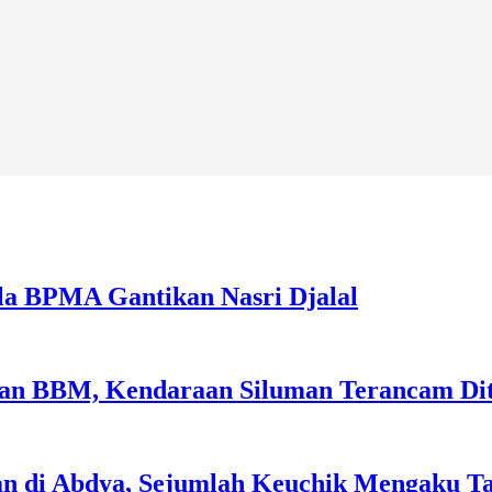
la BPMA Gantikan Nasri Djalal
sian BBM, Kendaraan Siluman Terancam Di
an di Abdya, Sejumlah Keuchik Mengaku T