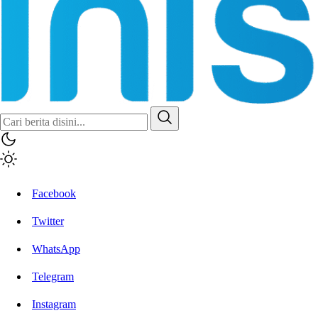
Inisiatif.co
Stay Connected Stay Informed
Facebook
Twitter
WhatsApp
Telegram
Instagram