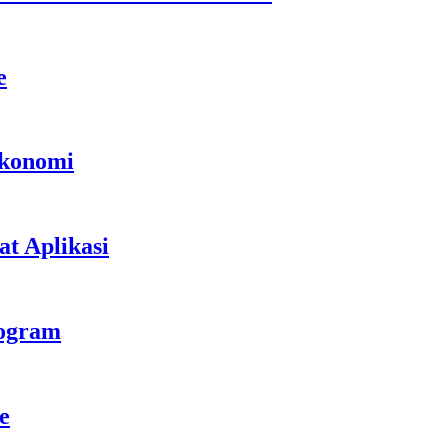
e
Ekonomi
t Aplikasi
rogram
e