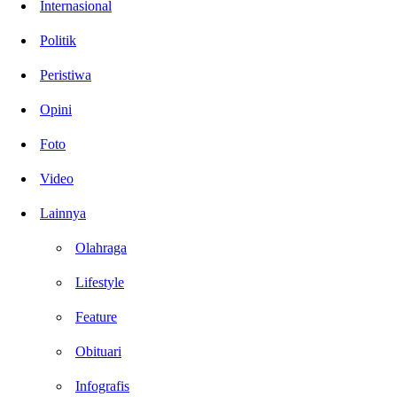
Internasional
Politik
Peristiwa
Opini
Foto
Video
Lainnya
Olahraga
Lifestyle
Feature
Obituari
Infografis