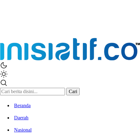
Inisiatif.co
Stay Connected Stay Informed
Cari
Beranda
Daerah
Nasional