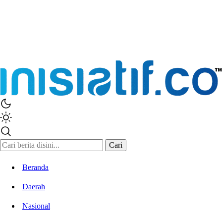
Inisiatif.co
Stay Connected Stay Informed
Cari
Beranda
Daerah
Nasional