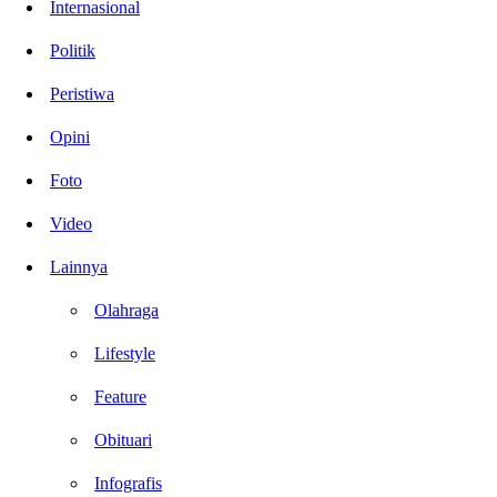
Internasional
Politik
Peristiwa
Opini
Foto
Video
Lainnya
Olahraga
Lifestyle
Feature
Obituari
Infografis