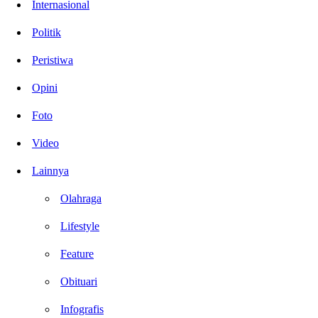
Internasional
Politik
Peristiwa
Opini
Foto
Video
Lainnya
Olahraga
Lifestyle
Feature
Obituari
Infografis