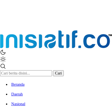
Inisiatif.co
Stay Connected Stay Informed
Cari
Beranda
Daerah
Nasional