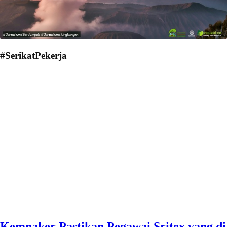
#SerikatPekerja
Kemnaker Pastikan Pegawai Sritex yang di