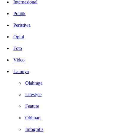
Internasional
Politik
Peristiwa
Opini
Foto
Video
Lainnya
Olahraga
Lifestyle
Feature
Obituari
Infografis