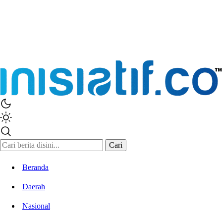
Inisiatif.co
Stay Connected Stay Informed
Cari
Beranda
Daerah
Nasional