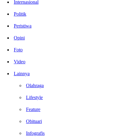
Internasional
Politik
Peristiwa
Opini
Foto
Video
Lainnya
Olahraga
Lifestyle
Feature
Obituari
Infografis