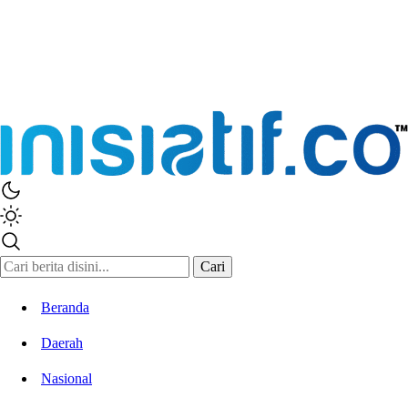
Inisiatif.co
Stay Connected Stay Informed
Cari
Beranda
Daerah
Nasional