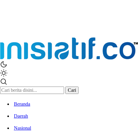
Inisiatif.co
Stay Connected Stay Informed
Cari
Beranda
Daerah
Nasional