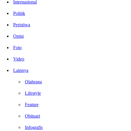
Internasional
Politik
Peristiwa
Opini
Foto
Video
Lainnya
Olahraga
Lifestyle
Feature
Obituari
Infografis