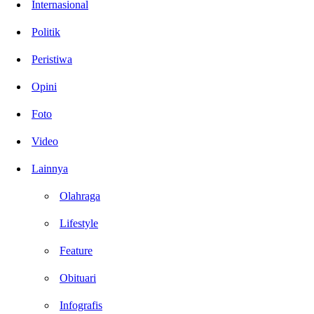
Internasional
Politik
Peristiwa
Opini
Foto
Video
Lainnya
Olahraga
Lifestyle
Feature
Obituari
Infografis