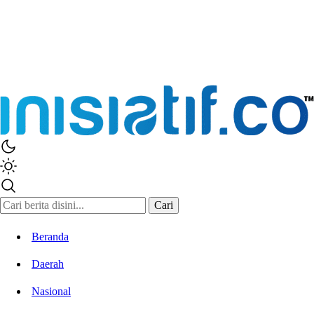
Inisiatif.co
Stay Connected Stay Informed
Cari
Beranda
Daerah
Nasional