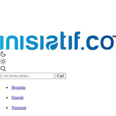
Inisiatif.co
Stay Connected Stay Informed
Cari
Beranda
Daerah
Nasional