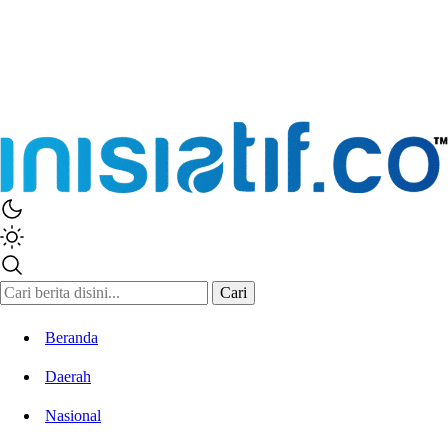
Inisiatif.co
Stay Connected Stay Informed
Cari
Beranda
Daerah
Nasional