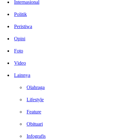
Internasional
Politik
Peristiwa
Opini
Foto
Video
Lainnya
Olahraga
Lifestyle
Feature
Obituari
Infografis