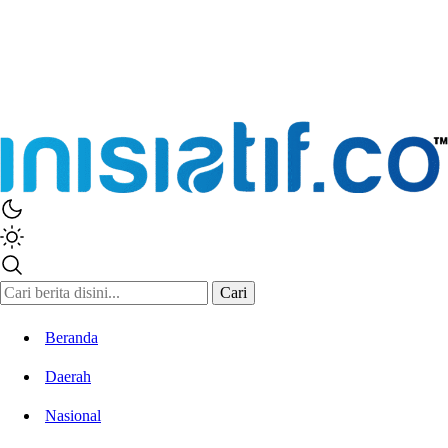
Inisiatif.co
Stay Connected Stay Informed
Cari
Beranda
Daerah
Nasional