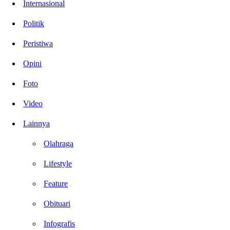
Internasional
Politik
Peristiwa
Opini
Foto
Video
Lainnya
Olahraga
Lifestyle
Feature
Obituari
Infografis