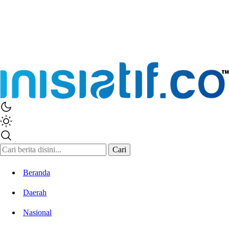
Inisiatif.co
Stay Connected Stay Informed
Cari
Beranda
Daerah
Nasional