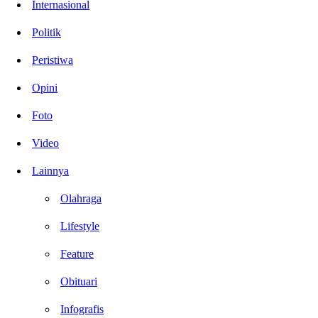
Internasional
Politik
Peristiwa
Opini
Foto
Video
Lainnya
Olahraga
Lifestyle
Feature
Obituari
Infografis