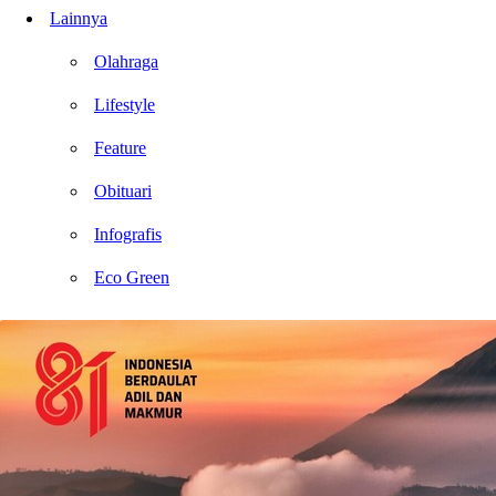
Lainnya
Olahraga
Lifestyle
Feature
Obituari
Infografis
Eco Green