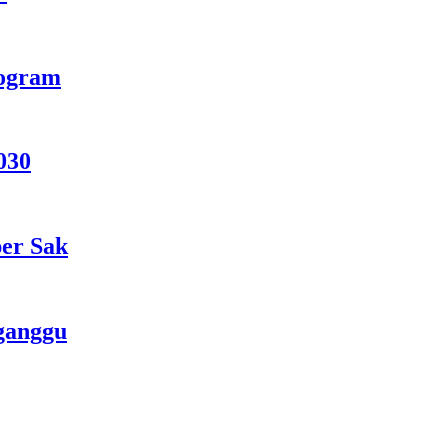
rogram
030
per Sak
ganggu