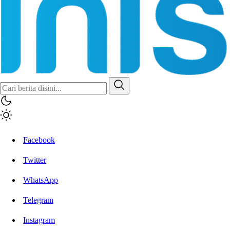
Inisiatif.co
Stay Connected Stay Informed
Facebook
Twitter
WhatsApp
Telegram
Instagram