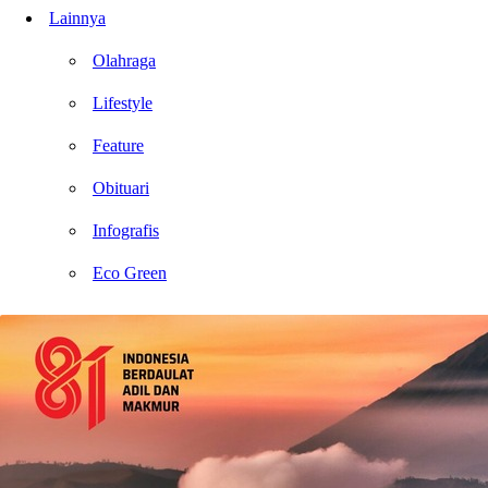
Lainnya
Olahraga
Lifestyle
Feature
Obituari
Infografis
Eco Green