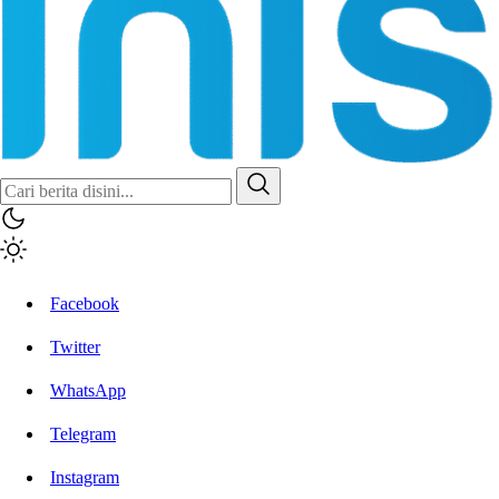
Inisiatif.co
Stay Connected Stay Informed
Facebook
Twitter
WhatsApp
Telegram
Instagram