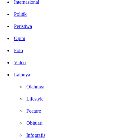
Internasional
Politik
Peristiwa
Opini
Foto
Video
Lainnya
Olahraga
Lifestyle
Feature
Obituari
Infografis