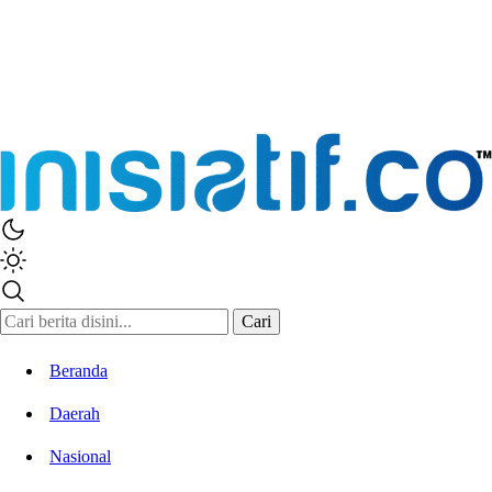
Inisiatif.co
Stay Connected Stay Informed
Cari
Beranda
Daerah
Nasional